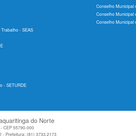
Conselho Municipal 
Conselho Municipal
Conselho Municipal
e Trabalho - SEAS
CE
ico - SETURDE
aquaritinga do Norte
o - CEP 55790-000
 - Prefeitura: (81) 3733.2173