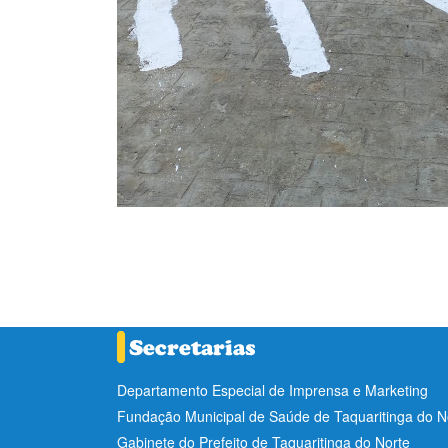
Departamento Especial de Imprensa e Marketing
Fundação Municipal de Saúde de Taquaritinga do 
Gabinete do Prefeito de Taquaritinga do Norte