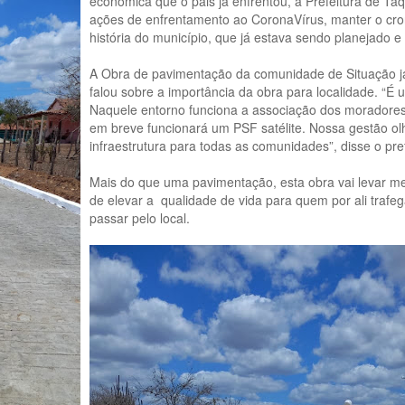
econômica que o pais já enfrentou, a Prefeitura de Taq
ações de enfrentamento ao CoronaVírus, manter o c
história do município, que já estava sendo planejado e
A Obra de pavimentação da comunidade de Situação já 
falou sobre a importância da obra para localidade. “
Naquele entorno funciona a associação dos moradores, 
em breve funcionará um PSF satélite. Nossa gestão ol
infraestrutura para todas as comunidades”, disse o pre
Mais do que uma pavimentação, esta obra vai levar me
de elevar a qualidade de vida para quem por ali traf
passar pelo local.