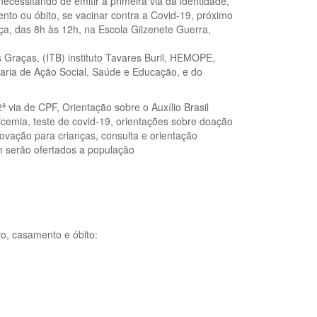
ecessitando de emitir a primeira via da identidade,
to ou óbito, se vacinar contra a Covid-19, próximo
aça, das 8h às 12h, na Escola Gilzenete Guerra,
Graças, (ITB) instituto Tavares Buril, HEMOPE,
etaria de Ação Social, Saúde e Educação, e do
ª via de CPF, Orientação sobre o Auxílio Brasil
licemia, teste de covid-19, orientações sobre doação
vação para crianças, consulta e orientação
ém serão ofertados a população
o, casamento e óbito: