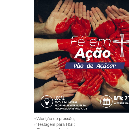
✅Aferição de pressão;
✅Testagem para HGT;