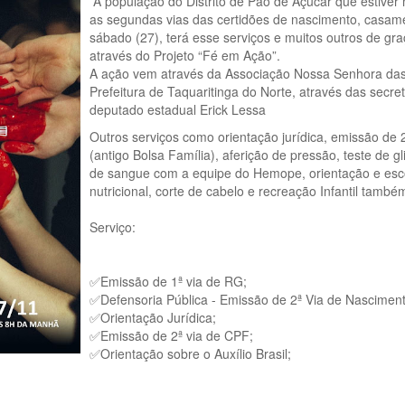
A população do Distrito de Pão de Açúcar que estiver n
as segundas vias das certidões de nascimento, casamen
sábado (27), terá esse serviços e muitos outros de gr
através do Projeto “Fé em Ação”.
A ação vem através da Associação Nossa Senhora das 
Prefeitura de Taquaritinga do Norte, através das secr
deputado estadual Erick Lessa
Outros serviços como orientação jurídica, emissão de 2
(antigo Bolsa Família), aferição de pressão, teste de g
de sangue com a equipe do Hemope, orientação e esco
nutricional, corte de cabelo e recreação Infantil tamb
Serviço:
✅Emissão de 1ª via de RG;
✅Defensoria Pública - Emissão de 2ª Via de Nasciment
✅Orientação Jurídica;
✅Emissão de 2ª via de CPF;
✅Orientação sobre o Auxílio Brasil;