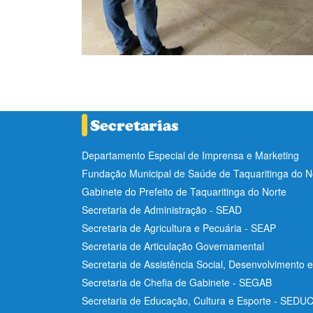
Departamento Especial de Imprensa e Marketing
Fundação Municipal de Saúde de Taquaritinga do 
Gabinete do Prefeito de Taquaritinga do Norte
Secretaria de Administração - SEAD
Secretaria de Agricultura e Pecuária - SEAP
Secretaria de Articulação Governamental
Secretaria de Assistência Social, Desenvolvimento 
Secretaria de Chefia de Gabinete - SEGAB
Secretaria de Educação, Cultura e Esporte - SEDU