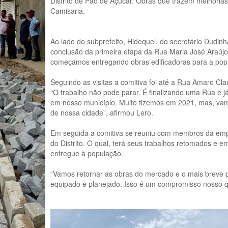
Distrito de Pão de Açúcar. Obras que trazem melhoria
Camisaria.
Ao lado do subprefeito, Hidequel, do secretário Dudinh
conclusão da primeira etapa da Rua Maria José Araújo
começamos entregando obras edificadoras para a popu
Seguindo as visitas a comitiva foi até a Rua Amaro Cl
“O trabalho não pode parar. É finalizando uma Rua e já
em nosso município. Muito fizemos em 2021, mas, vam
de nossa cidade”, afirmou Lero.
Em seguida a comitiva se reuniu com membros da emp
do Distrito. O qual, terá seus trabalhos retomados e 
entregue à população.
“Vamos retornar as obras do mercado e o mais breve 
equipado e planejado. Isso é um compromisso nosso q