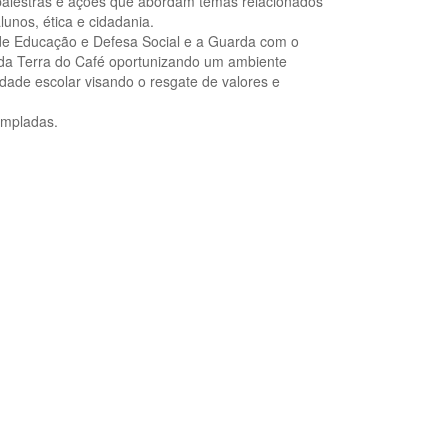
o palestras e ações que abordam temas relacionados
lunos, ética e cidadania.
 de Educação e Defesa Social e a Guarda com o
s da Terra do Café oportunizando um ambiente
dade escolar visando o resgate de valores e
empladas.