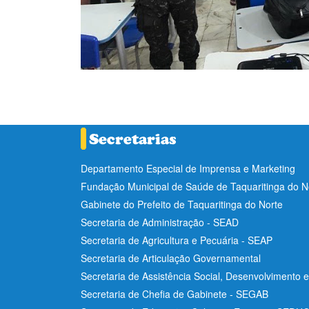
Departamento Especial de Imprensa e Marketing
Fundação Municipal de Saúde de Taquaritinga do 
Gabinete do Prefeito de Taquaritinga do Norte
Secretaria de Administração - SEAD
Secretaria de Agricultura e Pecuária - SEAP
Secretaria de Articulação Governamental
Secretaria de Assistência Social, Desenvolvimento 
Secretaria de Chefia de Gabinete - SEGAB