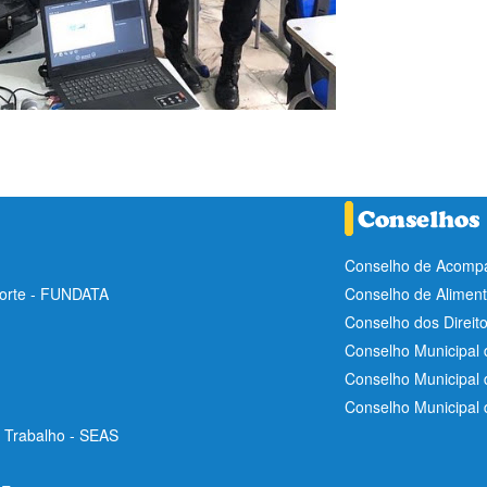
Conselho de Acompa
Norte - FUNDATA
Conselho de Aliment
Conselho dos Direit
Conselho Municipal 
Conselho Municipal
Conselho Municipal
e Trabalho - SEAS