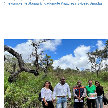
#meioambiente
#taquaritingadonorte
#natureza
#viveiro
#mudas