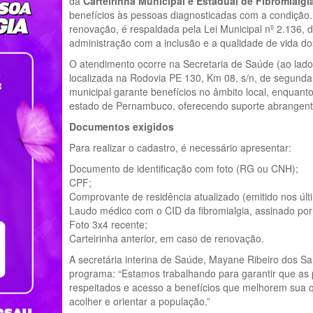
da
Carteirinha Municipal e Estadual de Fibromialgi
benefícios às pessoas diagnosticadas com a condição
renovação, é respaldada pela Lei Municipal nº 2.136, 
administração com a inclusão e a qualidade de vida do
O atendimento ocorre na Secretaria de Saúde (ao lado 
localizada na Rodovia PE 130, Km 08, s/n, de segunda a
municipal garante benefícios no âmbito local, enquanto
estado de Pernambuco, oferecendo suporte abrangente
Documentos exigidos
Para realizar o cadastro, é necessário apresentar:
Documento de identificação com foto (RG ou CNH);
CPF;
Comprovante de residência atualizado (emitido nos últ
Laudo médico com o CID da fibromialgia, assinado por p
Foto 3x4 recente;
Carteirinha anterior, em caso de renovação.
A secretária interina de Saúde, Mayane Ribeiro dos S
programa: “Estamos trabalhando para garantir que as 
respeitados e acesso a benefícios que melhorem sua q
acolher e orientar a população.”