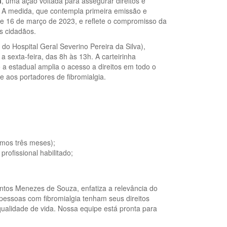
a
, uma ação voltada para assegurar direitos e
. A medida, que contempla primeira emissão e
de 16 de março de 2023, e reflete o compromisso da
s cidadãos.
do Hospital Geral Severino Pereira da Silva),
 sexta-feira, das 8h às 13h. A carteirinha
 a estadual amplia o acesso a direitos em todo o
 aos portadores de fibromialgia.
imos três meses);
rofissional habilitado;
antos Menezes de Souza, enfatiza a relevância do
pessoas com fibromialgia tenham seus direitos
ualidade de vida. Nossa equipe está pronta para