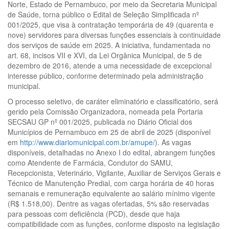
Norte, Estado de Pernambuco, por meio da Secretaria Municipal
de Saúde, torna público o Edital de Seleção Simplificada nº
001/2025, que visa à contratação temporária de 49 (quarenta e
nove) servidores para diversas funções essenciais à continuidade
dos serviços de saúde em 2025. A iniciativa, fundamentada no
art. 68, incisos VII e XVI, da Lei Orgânica Municipal, de 5 de
dezembro de 2016, atende a uma necessidade de excepcional
interesse público, conforme determinado pela administração
municipal.
O processo seletivo, de caráter eliminatório e classificatório, será
gerido pela Comissão Organizadora, nomeada pela Portaria
SECSAU GP nº 001/2025, publicada no Diário Oficial dos
Municípios de Pernambuco em 25 de abril de 2025 (disponível
em
http://www.diariomunicipal.com.br/amupe/
). As vagas
disponíveis, detalhadas no Anexo I do edital, abrangem funções
como Atendente de Farmácia, Condutor do SAMU,
Recepcionista, Veterinário, Vigilante, Auxiliar de Serviços Gerais e
Técnico de Manutenção Predial, com carga horária de 40 horas
semanais e remuneração equivalente ao salário mínimo vigente
(R$ 1.518,00). Dentre as vagas ofertadas, 5% são reservadas
para pessoas com deficiência (PCD), desde que haja
compatibilidade com as funções, conforme disposto na legislação