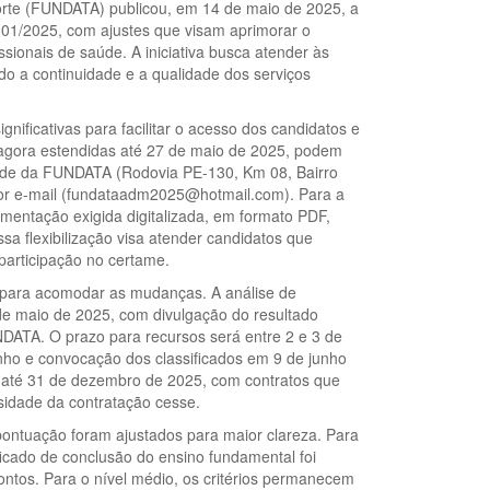
rte (FUNDATA) publicou, em 14 de maio de 2025, a
da 01/2025, com ajustes que visam aprimorar o
ssionais de saúde. A iniciativa busca atender às
do a continuidade e a qualidade dos serviços
gnificativas para facilitar o acesso dos candidatos e
 agora estendidas até 27 de maio de 2025, podem
sede da FUNDATA (Rodovia PE-130, Km 08, Bairro
por e-mail (fundataadm2025@hotmail.com). Para a
mentação exigida digitalizada, em formato PDF,
ssa flexibilização visa atender candidatos que
participação no certame.
 para acomodar as mudanças. A análise de
de maio de 2025, com divulgação do resultado
DATA. O prazo para recursos será entre 2 e 3 de
nho e convocação dos classificados em 9 de junho
a até 31 de dezembro de 2025, com contratos que
idade da contratação cesse.
 pontuação foram ajustados para maior clareza. Para
ficado de conclusão do ensino fundamental foi
pontos. Para o nível médio, os critérios permanecem