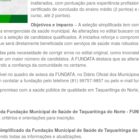
inalterados, com pontuação para experiência profission
certificado de conclusão do ensino médio (2 pontos) e c
curso, até 2 pontos).
Objetivos e impacto
– A seleção simplificada tem com
 emergenciais da saúde municipal. As alterações no edital buscam cor
ndo a seleção de candidatos qualificados. A iniciativa reforça o compr
ue será diretamente beneficiada com serviços de saúde mais robustos 
 pela necessidade de corrigir erros no edital original, como inconsis
çar um maior número de candidatos. A FUNDATA destaca que as altera
ecendo a confiança da comunidade no certame.
nível no quadro de avisos da FUNDATA, no Diário Oficial dos Municípios 
m contatar a fundação pelo telefone (81) 99757-9857 ou pelo e-mail
romisso com a saúde pública de qualidade em Taquaritinga do Norte, 
do da Fundação Municipal de Saúde de Taquaritinga do Norte - FU
critérios e orientações para inscrição.
o Simplificado da Fundação Municipal de Saúde de Taquaritinga d
tendo todas as informações e atualizações.