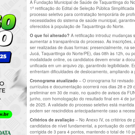
A Fundação Municipal de Saúde de Taquaritinga do No
1ª retificação do Edital de Seleção Pública Simplifica
processo seletivo para contratação temporária de profi
necessidades do sistema de saúde municipal, garantin
oferecidos à população de Taquaritinga do Norte.
O que foi alterado?
A retificação introduz mudanças si
aumentar a transparência do processo. As inscrições,
ser realizadas de duas formas: presencialmente, na 
Jucá, Taquaritinga do Norte/PE), das 08h às 12h, ou 
modalidade online, os candidatos devem enviar a docu
unificada em um arquivo zip, garantindo legibilidade. E
enfrentam dificuldades de deslocamento, ampliando a 
Cronograma atualizado
– O cronograma foi revisado
currículos e documentação ocorrerá nos dias 28 e 29 
preliminar em 30 de maio, no quadro de avisos da FUN
junho, com homologação do resultado final em 4 de ju
de 2025. A validade do processo seletivo está mantid
podem ser rescindidos antecipadamente caso a necess
Critérios de avaliação
– No Anexo IV, os critérios de
candidatos de nível fundamental, a pontuação do certi
corrigida de 3 para 4 pontos, mantendo o total de 10 