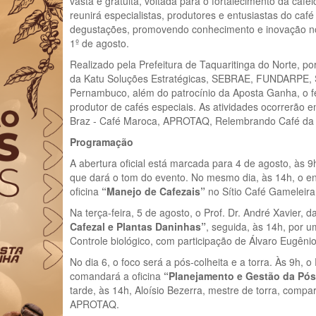
vasta e gratuita, voltada para o fortalecimento da cafei
reunirá especialistas, produtores e entusiastas do caf
degustações, promovendo conhecimento e inovação no s
1º de agosto.
Realizado pela Prefeitura de Taquaritinga do Norte
da Katu Soluções Estratégicas, SEBRAE, FUNDARPE, S
Pernambuco, além do patrocínio da Aposta Ganha, o fe
produtor de cafés especiais. As atividades ocorrerão e
Braz - Café Maroca, APROTAQ, Relembrando Café da Vo
Programação
A abertura oficial está marcada para 4 de agosto, às 
que dará o tom do evento. No mesmo dia, às 14h, o e
oficina
“Manejo de Cafezais”
no Sítio Café Gameleira,
Na terça-feira, 5 de agosto, o Prof. Dr. André Xavier, 
Cafezal e Plantas Daninhas”
, seguida, às 14h, por
Controle biológico, com participação de Álvaro Eugêni
No dia 6, o foco será a pós-colheita e a torra. Às 9h, 
comandará a oficina
“Planejamento e Gestão da Pós
tarde, às 14h, Aloísio Bezerra, mestre de torra, compar
APROTAQ.