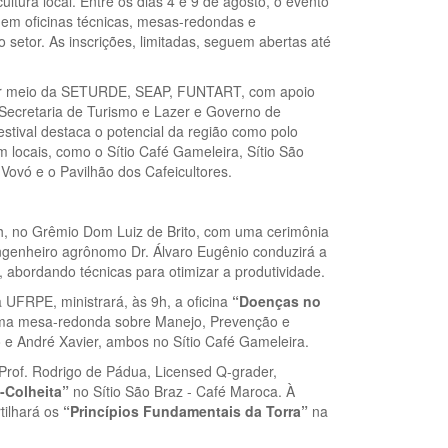
cultura local. Entre os dias 4 e 9 de agosto, o evento
é em oficinas técnicas, mesas-redondas e
etor. As inscrições, limitadas, seguem abertas até
, por meio da SETURDE, SEAP, FUNTART, com apoio
ecretaria de Turismo e Lazer e Governo de
stival destaca o potencial da região como polo
m locais, como o Sítio Café Gameleira, Sítio São
vó e o Pavilhão dos Cafeicultores.
9h, no Grêmio Dom Luiz de Brito, com uma cerimônia
ngenheiro agrônomo Dr. Álvaro Eugênio conduzirá a
 abordando técnicas para otimizar a produtividade.
da UFRPE, ministrará, às 9h, a oficina
“Doenças no
 uma mesa-redonda sobre Manejo, Prevenção e
o e André Xavier, ambos no Sítio Café Gameleira.
o Prof. Rodrigo de Pádua, Licensed Q-grader,
-Colheita”
no Sítio São Braz - Café Maroca. À
tilhará os
“Princípios Fundamentais da Torra”
na