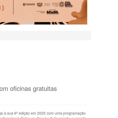
om oficinas gratuitas
chega à sua 6ª edição em 2025 com uma programação