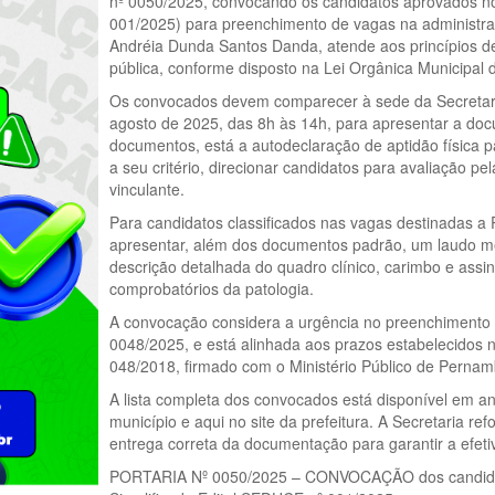
nº 0050/2025, convocando os candidatos aprovados no
001/2025) para preenchimento de vagas na administraç
Andréia Dunda Santos Danda, atende aos princípios de
pública, conforme disposto na Lei Orgânica Municipal 
Os convocados devem comparecer à sede da Secretaria,
agosto de 2025, das 8h às 14h, para apresentar a docu
documentos, está a autodeclaração de aptidão física p
a seu critério, direcionar candidatos para avaliação pe
vinculante.
Para candidatos classificados nas vagas destinadas a
apresentar, além dos documentos padrão, um laudo mé
descrição detalhada do quadro clínico, carimbo e assi
comprobatórios da patologia.
A convocação considera a urgência no preenchimento 
0048/2025, e está alinhada aos prazos estabelecidos
048/2018, firmado com o Ministério Público de Perna
A lista completa dos convocados está disponível em ane
município e aqui no site da prefeitura. A Secretaria r
entrega correta da documentação para garantir a efeti
PORTARIA Nº 0050/2025 – CONVOCAÇÃO dos candidatos