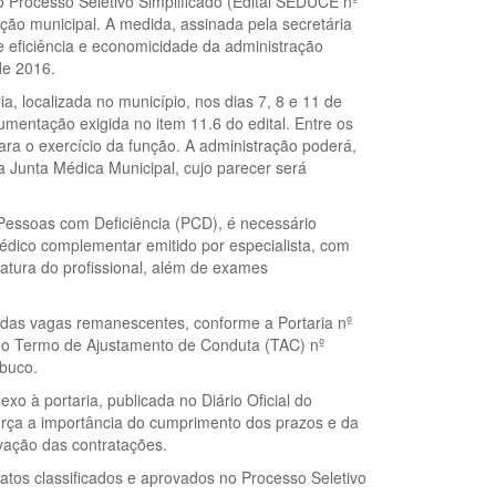
 Processo Seletivo Simplificado (Edital SEDUCE nº
ão municipal. A medida, assinada pela secretária
 eficiência e economicidade da administração
de 2016.
 localizada no município, nos dias 7, 8 e 11 de
mentação exigida no item 11.6 do edital. Entre os
ara o exercício da função. A administração poderá,
la Junta Médica Municipal, cujo parecer será
 Pessoas com Deficiência (PCD), é necessário
dico complementar emitido por especialista, com
natura do profissional, além de exames
das vagas remanescentes, conforme a Portaria nº
 no Termo de Ajustamento de Conduta (TAC) nº
mbuco.
xo à portaria, publicada no Diário Oficial do
eforça a importância do cumprimento dos prazos e da
vação das contratações.
 classificados e aprovados no Processo Seletivo