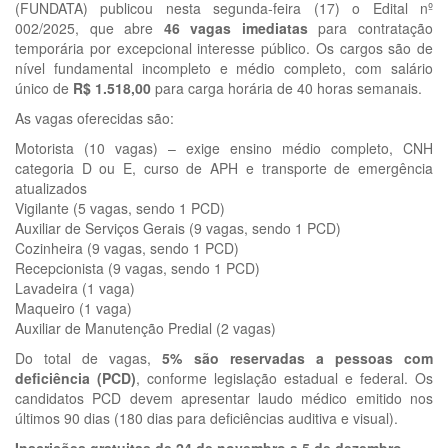
(FUNDATA) publicou nesta segunda-feira (17) o Edital nº
002/2025, que abre
46 vagas imediatas
para contratação
temporária por excepcional interesse público. Os cargos são de
nível fundamental incompleto e médio completo, com salário
único de
R$ 1.518,00
para carga horária de 40 horas semanais.
As vagas oferecidas são:
Motorista (10 vagas) – exige ensino médio completo, CNH
categoria D ou E, curso de APH e transporte de emergência
atualizados
Vigilante (5 vagas, sendo 1 PCD)
Auxiliar de Serviços Gerais (9 vagas, sendo 1 PCD)
Cozinheira (9 vagas, sendo 1 PCD)
Recepcionista (9 vagas, sendo 1 PCD)
Lavadeira (1 vaga)
Maqueiro (1 vaga)
Auxiliar de Manutenção Predial (2 vagas)
Do total de vagas,
5% são reservadas a pessoas com
deficiência (PCD)
, conforme legislação estadual e federal. Os
candidatos PCD devem apresentar laudo médico emitido nos
últimos 90 dias (180 dias para deficiências auditiva e visual).
Inscrições gratuitas de 24 de novembro a 5 de dezembro