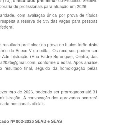
a (10), o
resultado preliminar
do Processo Seletivo
porária de profissionais para atuação em 2026.
aridade, com avaliação única por prova de títulos
so respeita a reserva de 5% das vagas para pessoas
federal.
 resultado preliminar da prova de títulos terão
dois
dário do Anexo V do edital. Os recursos podem ser
e Administração (Rua Padre Berenguer, Centro, das
nga2025@gmail.com, conforme o edital. Após análise
o resultado final, seguido da homologação pelas
 dezembro de 2026, podendo ser prorrogados até 31
inistração. A convocação dos aprovados ocorrerá
cada nos canais oficiais.
ficado Nº 002-2025 SEAD e SEAS