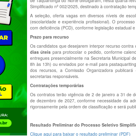
de Taquaritinga do Norte divulgaram, nesta quarta-feir
Simplificado nº 002/2025, destinado à contratação tem
A seleção, oferta vagas em diversos níveis de escol
(escolaridade e experiência profissional). O proces
com deficiência (PCD), conforme legislação estadual e 
Prazo para recurso
Os candidatos que desejarem interpor recurso contra o
dias úteis
para protocolar o pedido, conforme calen
entregues presencialmente na Secretaria Municipal d
8h às 13h) ou enviados por e-mail para psstaquariti
dos recursos, a Comissão Organizadora publicará 
secretarias responsáveis.
Contratações temporárias
Os contratos terão vigência de 2 de janeiro a 31 de
de dezembro de 2027, conforme necessidade da adm
rigorosamente pela ordem de classificação e será publi
Resultado Preliminar do Processo Seletivo Simpli
Clique aqui para baixar o resultado preliminar (PDF)