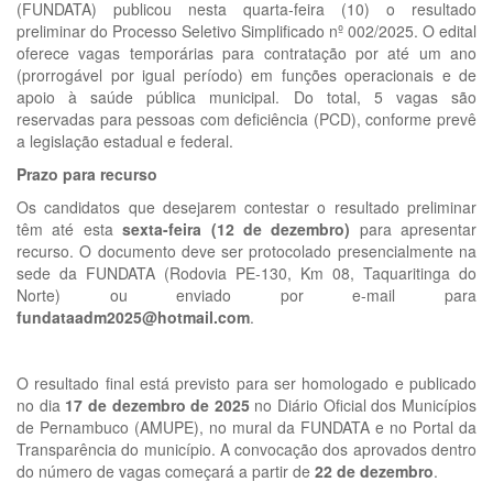
(FUNDATA) publicou nesta quarta-feira (10) o resultado
preliminar do Processo Seletivo Simplificado nº 002/2025. O edital
oferece
vagas temporárias
para contratação por até um ano
(prorrogável por igual período) em funções operacionais e de
apoio à saúde pública municipal. Do total,
5 vagas
são
reservadas para pessoas com deficiência (PCD), conforme prevê
a legislação estadual e federal.
Prazo para recurso
Os candidatos que desejarem contestar o resultado preliminar
têm até esta
sexta-feira (12 de dezembro)
para apresentar
recurso. O documento deve ser protocolado presencialmente na
sede da FUNDATA (Rodovia PE-130, Km 08, Taquaritinga do
Norte) ou enviado por e-mail para
fundataadm2025@hotmail.com
.
O resultado final está previsto para ser homologado e publicado
no dia
17 de dezembro de 2025
no Diário Oficial dos Municípios
de Pernambuco (AMUPE), no mural da FUNDATA e no Portal da
Transparência do município. A convocação dos aprovados dentro
do número de vagas começará a partir de
22 de dezembro
.