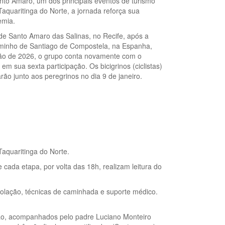
nto Amaro, um dos principais eventos de turismo
aquaritinga do Norte, a jornada reforça sua
emia.
de Santo Amaro das Salinas, no Recife, após a
 Caminho de Santiago de Compostela, na Espanha,
ição de 2026, o grupo conta novamente com o
 sua sexta participação. Os bicigrinos (ciclistas)
rão junto aos peregrinos no dia 9 de janeiro.
aquaritinga do Norte.
e cada etapa, por volta das 18h, realizam leitura do
solação, técnicas de caminhada e suporte médico.
ssão, acompanhados pelo padre Luciano Monteiro