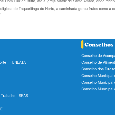
al Dom Luiz de Britto, até a Igreja Matriz de Santo Amaro, onde receb
eligioso de Taquaritinga do Norte, a caminhada gerou frutos como a c
a.
Conselho de Acompa
Norte - FUNDATA
Conselho de Aliment
Conselho dos Direit
Conselho Municipal 
Conselho Municipal
Conselho Municipal
e Trabalho - SEAS
CE