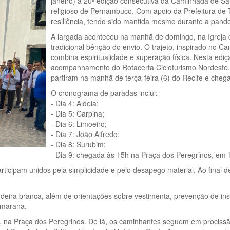
janeiro) a 20ª edição consecutiva da Caminhada de Sa
religioso de Pernambuco. Com apoio da Prefeitura de T
resiliência, tendo sido mantida mesmo durante a pand
A largada aconteceu na manhã de domingo, na Igreja 
tradicional bênção do envio. O trajeto, inspirado no
combina espiritualidade e superação física. Nesta ed
acompanhamento do Rotacerta Cicloturismo Nordeste, em
partiram na manhã de terça-feira (6) do Recife e chega
O cronograma de paradas inclui:
- Dia 4: Aldeia;
- Dia 5: Carpina;
- Dia 6: Limoeiro;
- Dia 7: João Alfredo;
- Dia 8: Surubim;
- Dia 9: chegada às 15h na Praça dos Peregrinos, em T
articipam unidos pela simplicidade e pelo desapego material. Ao final d
andeira branca, além de orientações sobre vestimenta, prevenção de in
tamarana.
15h, na Praça dos Peregrinos. De lá, os caminhantes seguem em proci