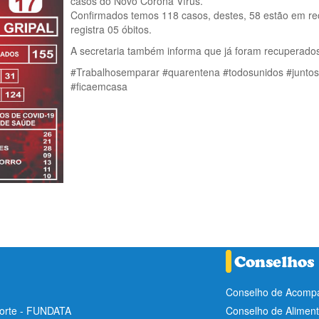
casos do Novo Corona Vírus.
Confirmados temos 118 casos, destes, 58 estão em rec
registra 05 óbitos.
A secretaria também informa que já foram recuperados
#Trabalhosemparar #quarentena #todosunidos #juntos
#ficaemcasa
Conselho de Acompa
Norte - FUNDATA
Conselho de Aliment