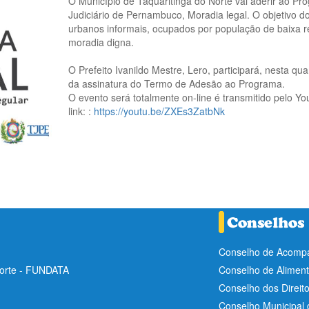
O Município de Taquaritinga do Norte vai aderir ao P
Judiciário de Pernambuco, Moradia legal. O objetivo d
urbanos informais, ocupados por população de baixa ren
moradia digna.
O Prefeito Ivanildo Mestre, Lero, participará, nesta qua
da assinatura do Termo de Adesão ao Programa.
O evento será totalmente on-line é transmitido pelo Y
link: :
https://youtu.be/ZXEs3ZatbNk
Conselho de Acompa
Norte - FUNDATA
Conselho de Aliment
Conselho dos Direit
Conselho Municipal 