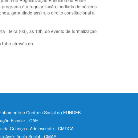
rograma de Regularização Fundiária do Poder
o programa é a regularização fundiária de núcleos
da, garantindo assim, o direito constitucional à
rta - feira (03), às 10h, do evento de formalização
ouTube através do
nhamento e Controle Social do FUNDEB
ação Escolar - CAE
os da Criança e Adolescente - CMDCA
da Assistência Social - CMAS