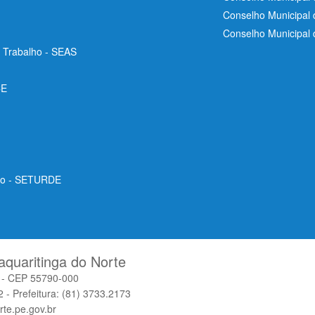
Conselho Municipal
Conselho Municipal
e Trabalho - SEAS
CE
ico - SETURDE
aquaritinga do Norte
o - CEP 55790-000
 - Prefeitura: (81) 3733.2173
rte.pe.gov.br