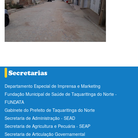
Departamento Especial de Imprensa e Marketing
Fundação Municipal de Saúde de Taquaritinga do Norte -
FUNDATA
Gabinete do Prefeito de Taquaritinga do Norte
Secretaria de Administração - SEAD
Secretaria de Agricultura e Pecuária - SEAP
Secretaria de Articulação Governamental