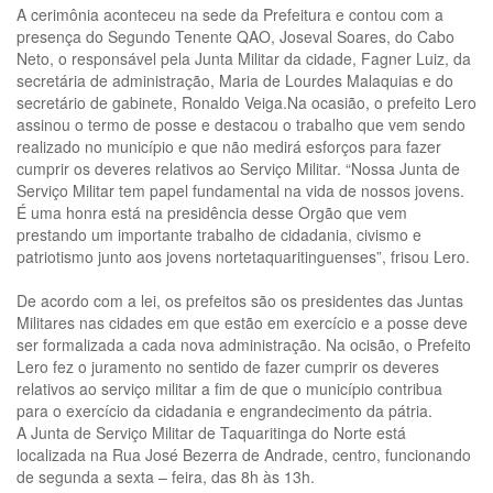
A cerimônia aconteceu na sede da Prefeitura e contou com a
presença do Segundo Tenente QAO, Joseval Soares, do Cabo
Neto, o responsável pela Junta Militar da cidade, Fagner Luiz, da
secretária de administração, Maria de Lourdes Malaquias e do
secretário de gabinete, Ronaldo Veiga.Na ocasião, o prefeito Lero
assinou o termo de posse e destacou o trabalho que vem sendo
realizado no município e que não medirá esforços para fazer
cumprir os deveres relativos ao Serviço Militar. “Nossa Junta de
Serviço Militar tem papel fundamental na vida de nossos jovens.
É uma honra está na presidência desse Orgão que vem
prestando um importante trabalho de cidadania, civismo e
patriotismo junto aos jovens nortetaquaritinguenses”, frisou Lero.
De acordo com a lei, os prefeitos são os presidentes das Juntas
Militares nas cidades em que estão em exercício e a posse deve
ser formalizada a cada nova administração. Na ocisão, o Prefeito
Lero fez o juramento no sentido de fazer cumprir os deveres
relativos ao serviço militar a fim de que o município contribua
para o exercício da cidadania e engrandecimento da pátria.
A Junta de Serviço Militar de Taquaritinga do Norte está
localizada na Rua José Bezerra de Andrade, centro, funcionando
de segunda a sexta – feira, das 8h às 13h.