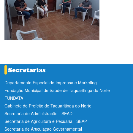
Departamento Especial de Imprensa e Marketing
Fundação Municipal de Saúde de Taquaritinga do Norte -
FUNDATA
Gabinete do Prefeito de Taquaritinga do Norte
Secretaria de Administração - SEAD
Secretaria de Agricultura e Pecuária - SEAP
Secretaria de Articulação Governamental