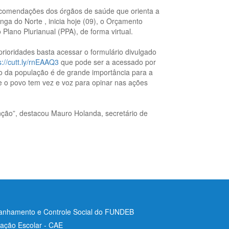
ecomendações dos órgãos de saúde que orienta a
nga do Norte , inicia hoje (09), o Orçamento
o Plano Plurianual (PPA), de forma virtual.
prioridades basta acessar o formulário divulgado
s://cutt.ly/rnEAAQ3
que pode ser a acessado por
ão da população é de grande importância para a
e o povo tem vez e voz para opinar nas ações
nção”, destacou Mauro Holanda, secretário de
nhamento e Controle Social do FUNDEB
ação Escolar - CAE