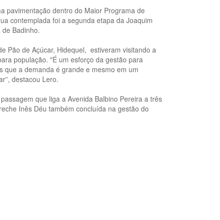
uma pavimentação dentro do Maior Programa de
 rua contemplada foi a segunda etapa da Joaquim
a de Badinho.
de Pão de Açúcar, Hidequel, estiveram visitando a
 para população. "É um esforço da gestão para
emos que a demanda é grande e mesmo em um
r”, destacou Lero.
passagem que liga a Avenida Balbino Pereira a três
 creche Inês Déu também concluída na gestão do