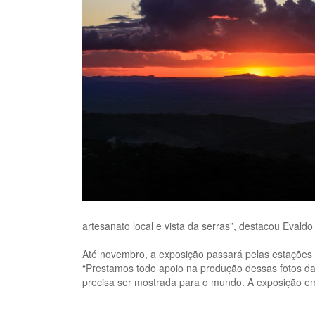
artesanato local e vista da serras”, destacou Evaldo
Até novembro, a exposição passará pelas estações 
“Prestamos todo apoio na produção dessas fotos da 
precisa ser mostrada para o mundo. A exposição em 