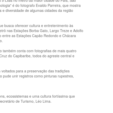
 5-Lilás no metrô da maior cidade do País, São
cologia" é do fotografo Evaldo Parreira, que mostra
as e diversidade de algumas cidades da região
ue busca oferecer cultura e entretenimento às
etrô nas Estações Borba Gato, Largo Treze e Adolfo
cho entre as Estações Capão Redondo e Chácara
o.
ão também conta com fotografias de mais quatro
ruz do Capibaribe, todos do agreste central e
ís voltados para a preservação das tradições
o pude unir registros como pinturas rupestres,
ns, ecossistemas e uma cultura fortíssima que
ecretário de Turismo, Léo Lima.