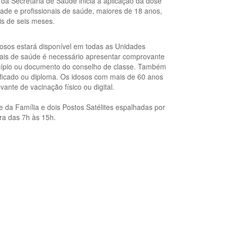
da Secretaria de Saúde inicia a aplicação da dose
dade e profissionais de saúde, maiores de 18 anos,
s de seis meses.
idosos estará disponível em todas as Unidades
nais de saúde é necessário apresentar comprovante
cípio ou documento do conselho de classe. Também
ificado ou diploma. Os idosos com mais de 60 anos
nte de vacinação físico ou digital.
 da Família e dois Postos Satélites espalhadas por
ira das 7h às 15h.