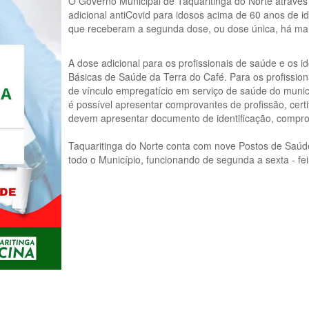
O Governo Municipal de Taquaritinga do Norte através 
adicional antiCovid para idosos acima de 60 anos de i
que receberam a segunda dose, ou dose única, há mai
A dose adicional para os profissionais de saúde e os 
Básicas de Saúde da Terra do Café. Para os profissio
de vínculo empregatício em serviço de saúde do muni
é possível apresentar comprovantes de profissão, cert
devem apresentar documento de identificação, comprova
Taquaritinga do Norte conta com nove Postos de Saúde
todo o Município, funcionando de segunda a sexta - fe