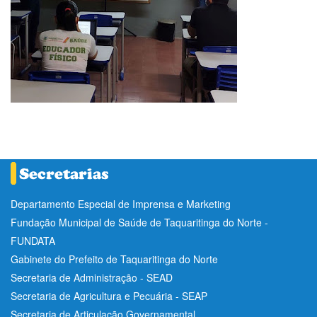
Departamento Especial de Imprensa e Marketing
Fundação Municipal de Saúde de Taquaritinga do Norte -
FUNDATA
Gabinete do Prefeito de Taquaritinga do Norte
Secretaria de Administração - SEAD
Secretaria de Agricultura e Pecuária - SEAP
Secretaria de Articulação Governamental